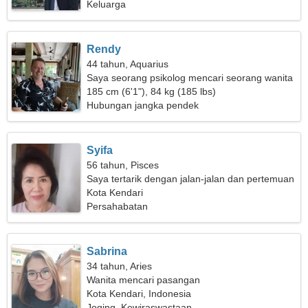
Keluarga
Rendy
44 tahun, Aquarius
Saya seorang psikolog mencari seorang wanita
emosional
185 cm (6'1"), 84 kg (185 lbs)
Hubungan jangka pendek
Syifa
56 tahun, Pisces
Saya tertarik dengan jalan-jalan dan pertemuan
di luar ruangan
Kota Kendari
Persahabatan
Sabrina
34 tahun, Aries
Wanita mencari pasangan
Kota Kendari, Indonesia
Joging, Kewiraswastaan