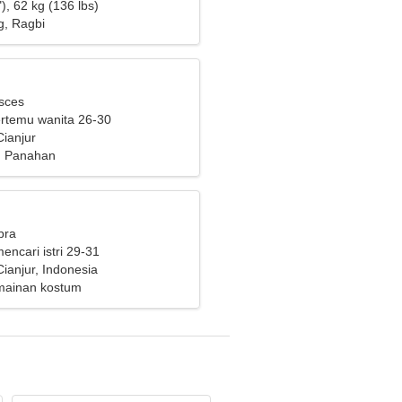
), 62 kg (136 lbs)
g, Ragbi
isces
bertemu wanita 26-30
ianjur
, Panahan
bra
mencari istri 29-31
ianjur, Indonesia
mainan kostum