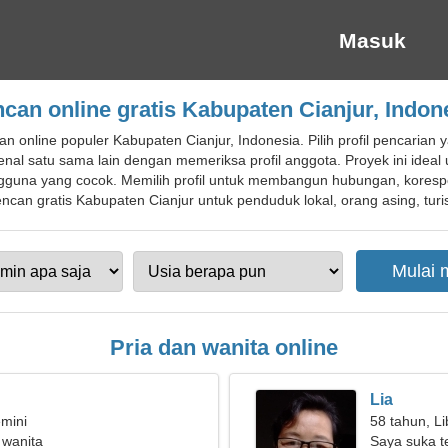
Masuk
can online gratis Kabupaten Cianjur, Indon
 online populer Kabupaten Cianjur, Indonesia. Pilih profil pencarian
enal satu sama lain dengan memeriksa profil anggota. Proyek ini ide
na yang cocok. Memilih profil untuk membangun hubungan, korespond
ncan gratis Kabupaten Cianjur untuk penduduk lokal, orang asing, turi
Pria dan wanita online
Lia
mini
58 tahun, Li
 wanita
Saya suka te