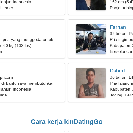
anjur, Indonesia
162 cm (5'4"
i teater
Panjat tebin
Farhan
o
32 tahun, P
i pria yang menggoda untuk
Pria ingin 
, 60 kg (132 lbs)
Kabupaten C
n
Berselancar
Osbert
pricorn
36 tahun, Li
a di bank, saya membutuhkan
Pria lajang 
 ramah
anjur, Indonesia
Kabupaten C
yata
Joging, Per
Cara kerja IdnDatingGo