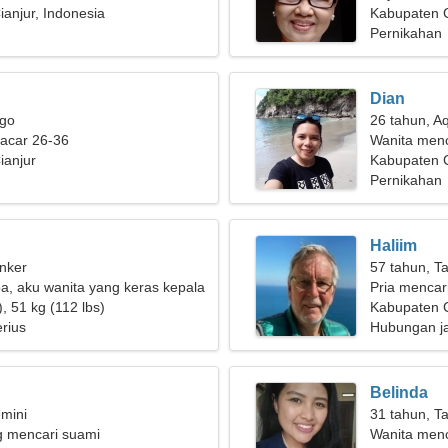
anjur, Indonesia
Kabupaten C
Pernikahan
Dian
rgo
26 tahun, A
pacar 26-36
Wanita menc
ianjur
Kabupaten C
Pernikahan
Haliim
nker
57 tahun, T
, aku wanita yang keras kepala
Pria mencar
, 51 kg (112 lbs)
Kabupaten C
rius
Hubungan j
Belinda
mini
31 tahun, T
g mencari suami
Wanita men