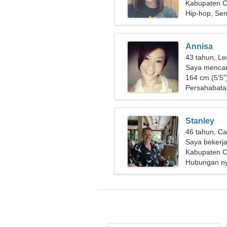
Kabupaten Ci
Hip-hop, Sen
Annisa
43 tahun, Le
Saya mencar
berkemah
164 cm (5'5")
Persahabata
Stanley
46 tahun, Ca
Saya bekerj
wanita yang
Kabupaten Ci
Hubungan n