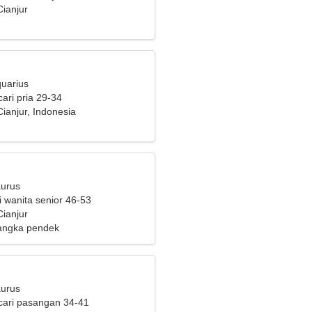
ianjur
quarius
ari pria 29-34
ianjur, Indonesia
aurus
i wanita senior 46-53
ianjur
angka pendek
aurus
cari pasangan 34-41