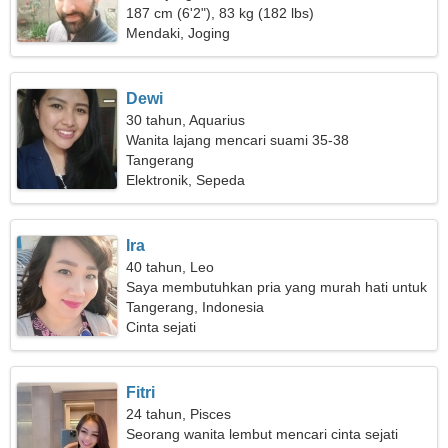
187 cm (6'2"), 83 kg (182 lbs)
Mendaki, Joging
Dewi
30 tahun, Aquarius
Wanita lajang mencari suami 35-38
Tangerang
Elektronik, Sepeda
Ira
40 tahun, Leo
Saya membutuhkan pria yang murah hati untuk
bersenang-senang
Tangerang, Indonesia
Cinta sejati
Fitri
24 tahun, Pisces
Seorang wanita lembut mencari cinta sejati