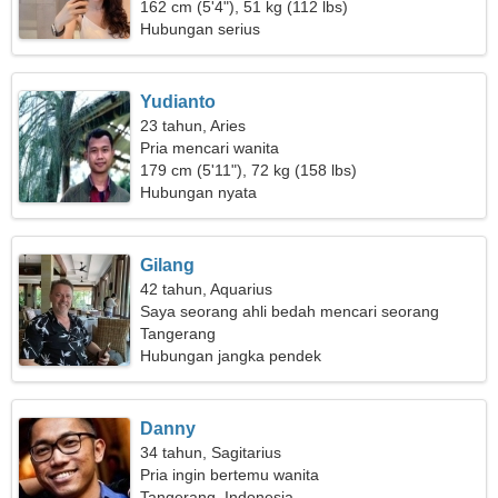
162 cm (5'4"), 51 kg (112 lbs)
Hubungan serius
Yudianto
23 tahun, Aries
Pria mencari wanita
179 cm (5'11"), 72 kg (158 lbs)
Hubungan nyata
Gilang
42 tahun, Aquarius
Saya seorang ahli bedah mencari seorang
wanita sederhana
Tangerang
Hubungan jangka pendek
Danny
34 tahun, Sagitarius
Pria ingin bertemu wanita
Tangerang, Indonesia