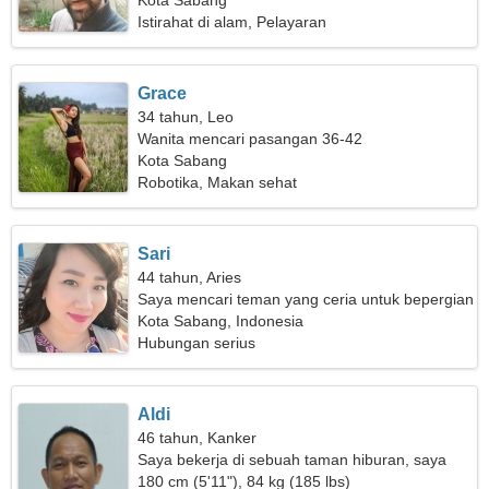
Kota Sabang
Istirahat di alam, Pelayaran
Grace
34 tahun, Leo
Wanita mencari pasangan 36-42
Kota Sabang
Robotika, Makan sehat
Sari
44 tahun, Aries
Saya mencari teman yang ceria untuk bepergian
bersama
Kota Sabang, Indonesia
Hubungan serius
Aldi
46 tahun, Kanker
Saya bekerja di sebuah taman hiburan, saya
membutuhkan seorang wanita yang luar biasa
180 cm (5'11"), 84 kg (185 lbs)