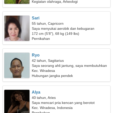
Kegiatan olahraga, Arkeologi
Sari
55 tahun, Capricorn
Saya menyukai aerobik dan kebugaran
172 cm (5'8"), 68 kg (149 lbs)
Pernikahan
Ryo
42 tahun, Sagitarius
Saya seorang ahli jantung, saya membutuhkan
seorang wanita yang elegan
Kec. Wiradesa
Hubungan jangka pendek
Alya
40 tahun, Aries
Saya mencari pria kencan yang berotot
Kec. Wiradesa, Indonesia
Pernikahan