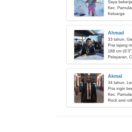
Saya bekerja 
membutuhkan
Kec. Pamula
Keluarga
Ahmad
33 tahun, Ge
Pria lajang m
188 cm (6'3")
Pelayaran, C
Akmal
34 tahun, Le
Pria ingin b
Kec. Pamula
Rock and roll