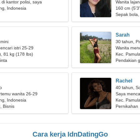
di kantor polisi, saya
Wanita laja
 wanita yang luar biasa
ng, Indonesia
160 cm (5'3"
Sepak bola,
Sarah
mini
30 tahun, P
encari istri 25-29
Wanita men
, 81 kg (178 lbs)
Kec. Pamul
inta
Pendakian g
Rachel
o
40 tahun, S
ertemu wanita 26-29
Saya mencar
ng, Indonesia
Kec. Pamula
, Bisnis
Pernikahan
Cara kerja IdnDatingGo