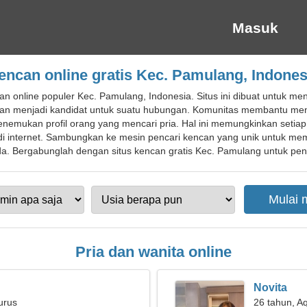
Masuk
encan online gratis Kec. Pamulang, Indones
n online populer Kec. Pamulang, Indonesia. Situs ini dibuat untuk m
 dan menjadi kandidat untuk suatu hubungan. Komunitas membantu m
emukan profil orang yang mencari pria. Hal ini memungkinkan seti
di internet. Sambungkan ke mesin pencari kencan yang unik untuk m
Bergabunglah dengan situs kencan gratis Kec. Pamulang untuk pendud
Pria dan wanita online
Novita
urus
26 tahun, A