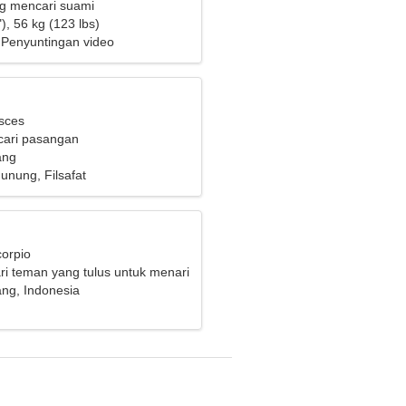
ng mencari suami
), 56 kg (123 lbs)
 Penyuntingan video
isces
cari pasangan
ang
unung, Filsafat
corpio
i teman yang tulus untuk menari
ng, Indonesia