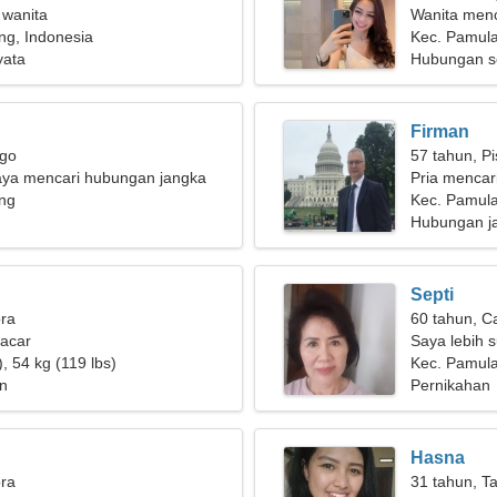
 wanita
Wanita menc
ng, Indonesia
Kec. Pamul
yata
Hubungan s
Firman
rgo
57 tahun, P
aya mencari hubungan jangka
Pria mencari
ng
Kec. Pamula
Hubungan j
Septi
bra
60 tahun, C
pacar
Saya lebih 
, 54 kg (119 lbs)
Kec. Pamul
n
Pernikahan
Hasna
bra
31 tahun, T