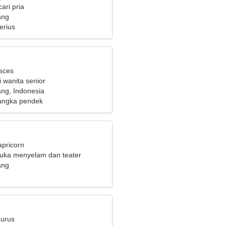
ari pria
ang
erius
isces
 wanita senior
ng, Indonesia
angka pendek
apricorn
suka menyelam dan teater
ang
aurus