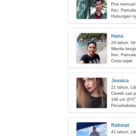
Pria mencari
Kec. Pamula
Hubungan n
Hana
24 tahun, Vi
Wanita berg
panjang
Kec. Pamula
Cinta sejati
Jessica
21 tahun, Li
Cewek cari 
166 cm (5'6")
Persahabata
Rahmat
41 tahun, Li