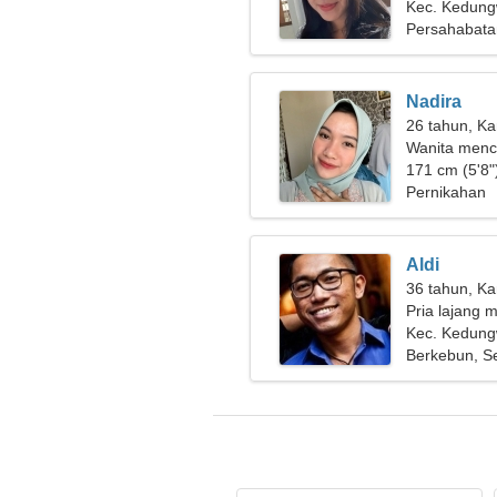
hubungan ya
Kec. Kedung
Persahabata
Nadira
26 tahun, Ka
Wanita menca
171 cm (5'8")
Pernikahan
Aldi
36 tahun, Ka
Pria lajang m
Kec. Kedung
Berkebun, S