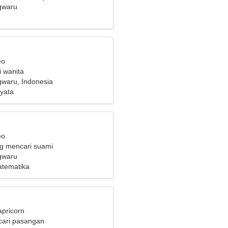
 terampil
gwaru
eo
i wanita
waru, Indonesia
yata
eo
ng mencari suami
gwaru
atematika
apricorn
cari pasangan