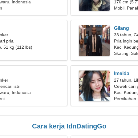
ng langgeng
waru, Indonesia
170 cm (5'7"
n
Mobil, Pana
Gilang
nker
33 tahun, G
ri pria
Pria ingin b
, 51 kg (112 lbs)
Kec. Kedun
Skating, Su
Imelda
nker
27 tahun, Li
encari istri
Cewek cari 
waru, Indonesia
Kec. Kedung
eni
Pernikahan
Cara kerja IdnDatingGo