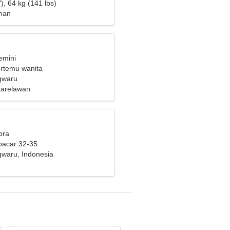
), 64 kg (141 lbs)
han
emini
ertemu wanita
gwaru
karelawan
bra
pacar 32-35
waru, Indonesia