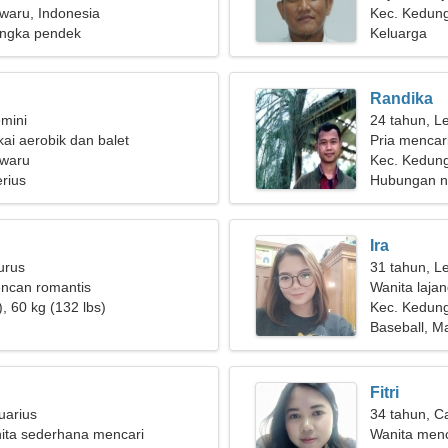
waru, Indonesia
wanita yang
Kec. Kedun
ngka pendek
Keluarga
Randika
mini
24 tahun, L
i aerobik dan balet
Pria mencar
gwaru
Kec. Kedung
rius
Hubungan n
Ira
urus
31 tahun, L
encan romantis
Wanita laja
, 60 kg (132 lbs)
Kec. Kedun
Baseball, M
Fitri
uarius
34 tahun, C
ita sederhana mencari
Wanita men