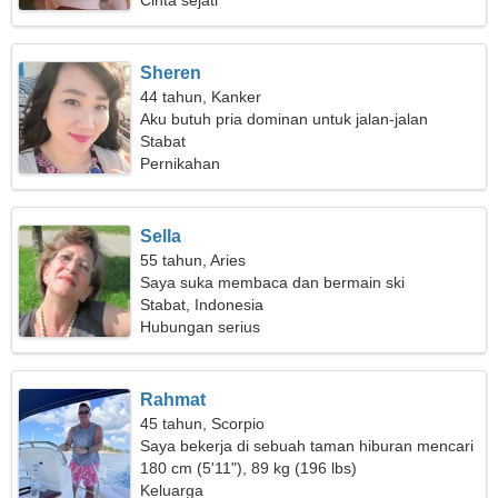
Cinta sejati
Sheren
44 tahun, Kanker
Aku butuh pria dominan untuk jalan-jalan
bersama
Stabat
Pernikahan
Sella
55 tahun, Aries
Saya suka membaca dan bermain ski
Stabat, Indonesia
Hubungan serius
Rahmat
45 tahun, Scorpio
Saya bekerja di sebuah taman hiburan mencari
seorang wanita terampil
180 cm (5'11"), 89 kg (196 lbs)
Keluarga