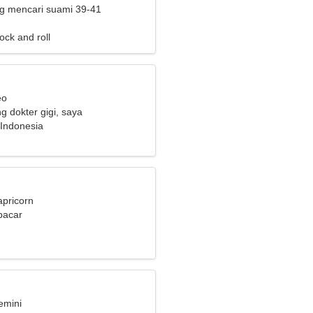
ng mencari suami 39-41
ock and roll
eo
g dokter gigi, saya
n wanita yang menggoda
Indonesia
apricorn
pacar
emini