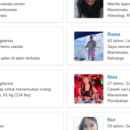
 wanita senior
Wanita laja
Indonesia
Manismata
yata
Arkeologi, R
Rama
gitarius
43 tahun, L
ertemu wanita
Saya seoran
membutuhka
Manismata, 
-jalan di alam terbuka
Keluarga
Nisa
gitarius
27 tahun, C
ap untuk menemukan orang
Cewek cari 
, 61 kg (134 lbs)
Manismata
Pernikahan
Nur
ies
33 tahun, G