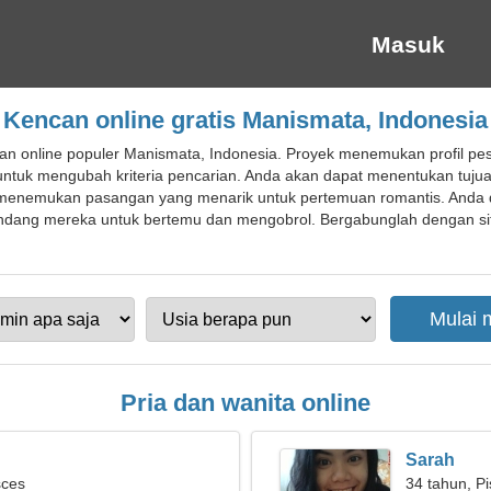
Masuk
Kencan online gratis Manismata, Indonesia
an online populer Manismata, Indonesia. Proyek menemukan profil pes
tuk mengubah kriteria pencarian. Anda akan dapat menentukan tujua
 menemukan pasangan yang menarik untuk pertemuan romantis. Anda da
ang mereka untuk bertemu dan mengobrol. Bergabunglah dengan sit
Pria dan wanita online
Sarah
sces
34 tahun, P