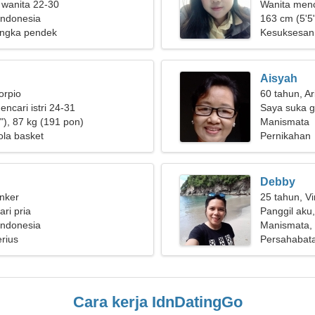
 wanita 22-30
Wanita men
Indonesia
163 cm (5'5"
ngka pendek
Kesuksesan,
Aisyah
orpio
60 tahun, Ar
encari istri 24-31
Saya suka g
"), 87 kg (191 pon)
Manismata
ola basket
Pernikahan
Debby
nker
25 tahun, Vi
ri pria
Panggil aku
Indonesia
Manismata, 
rius
Persahabat
Cara kerja IdnDatingGo