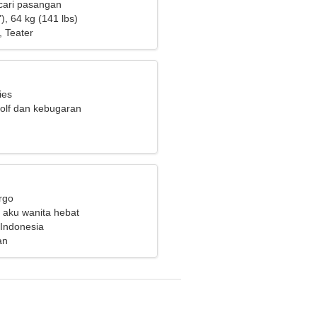
cari pasangan
), 64 kg (141 lbs)
 Teater
ies
olf dan kebugaran
rgo
, aku wanita hebat
Indonesia
an