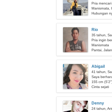
Pria mencari
Manismata, 
Hubungan n
Rio
35 tahun, Sa
Pria ingin b
Manismata
Pantai, Jalan
Abigail
41 tahun, Sa
Saya berhar
yang adil
155 cm (5'2")
Cinta sejati
Denny
24 tahun, Ar