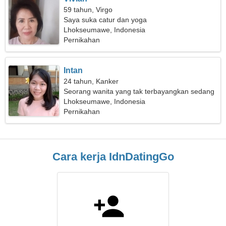
59 tahun, Virgo
Saya suka catur dan yoga
Lhokseumawe, Indonesia
Pernikahan
Intan
24 tahun, Kanker
Seorang wanita yang tak terbayangkan sedang
mencari hubungan yang serius
Lhokseumawe, Indonesia
Pernikahan
Cara kerja IdnDatingGo